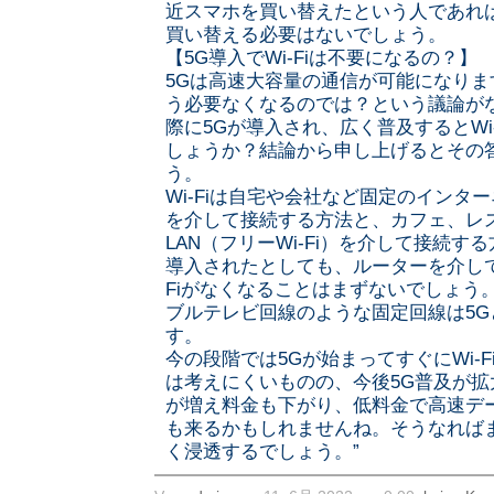
近スマホを買い替えたという人であれ
買い替える必要はないでしょう。
【5G導入でWi-Fiは不要になるの？】
5Gは高速大容量の通信が可能になります
う必要なくなるのでは？という議論が
際に5Gが導入され、広く普及するとWi
しょうか？結論から申し上げるとその
う。
Wi-Fiは自宅や会社など固定のインタ
を介して接続する方法と、カフェ、レ
LAN（フリーWi-Fi）を介して接続す
導入されたとしても、ルーターを介して
Fiがなくなることはまずないでしょう
ブルテレビ回線のような固定回線は5
す。
今の段階では5Gが始まってすぐにWi-
は考えにくいものの、今後5G普及が拡
が増え料金も下がり、低料金で高速デ
も来るかもしれませんね。そうなれば
く浸透するでしょう。”