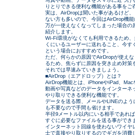
写真や動画、データをスマホに近づけ
りとりできる便利な機能がある事をご
実は、AirDropは聞いた事があるけ
ない方も多いので、今回はAirDrop
万が一使えなくなってしまった場合の
紹介します。
Wi-Fi環境がなくても利用できるため
くにいるユーザーに送れること、今す
という場合におすすめです。
ただ、何らかの原因でAirDropが使
るため、焦らずに原因を突き止め対策
それでは早速みていきましょう。
■AirDrop（エアドロップ）とは？
AirDrop機能とは、iPhoneやiPad、M
動画や写真などのデータをインターネ
やり取りできる便利な機能です。
データを送る際、メールやLINEのよ
も不要なので手間も省けます。
半径9メートル以内にいる相手であれ
すぐに必要なファイルを送る事ができ
インターネット回線を使わないワイヤ
士で直接やり取りするのでギガを消費