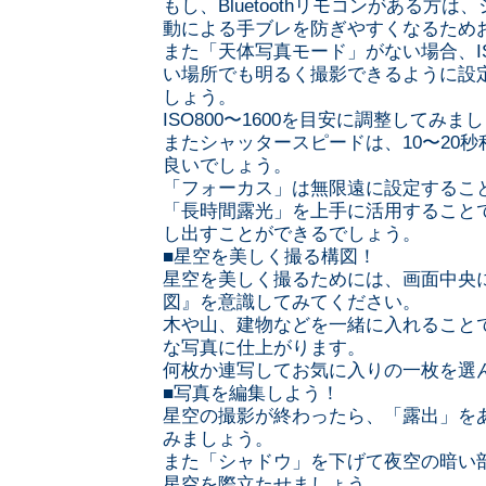
もし、Bluetoothリモコンがある方
動による手ブレを防ぎやすくなるため
また「天体写真モード」がない場合、I
い場所でも明るく撮影できるように設
しょう。
ISO800〜1600を目安に調整してみま
またシャッタースピードは、10〜20
良いでしょう。
「フォーカス」は無限遠に設定するこ
「長時間露光」を上手に活用すること
し出すことができるでしょう。
■星空を美しく撮る構図！
星空を美しく撮るためには、画面中央
図』を意識してみてください。
木や山、建物などを一緒に入れること
な写真に仕上がります。
何枚か連写してお気に入りの一枚を選
■写真を編集しよう！
星空の撮影が終わったら、「露出」を
みましょう。
また「シャドウ」を下げて夜空の暗い
星空を際立たせましょう。