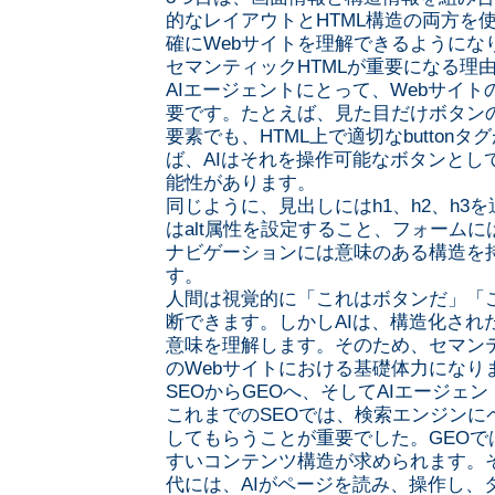
的なレイアウトとHTML構造の両方を使
確にWebサイトを理解できるようにな
セマンティックHTMLが重要になる理
AIエージェントにとって、Webサイト
要です。たとえば、見た目だけボタン
要素でも、HTML上で適切なbutton
ば、AIはそれを操作可能なボタンとし
能性があります。
同じように、見出しにはh1、h2、h3
はalt属性を設定すること、フォーム
ナビゲーションには意味のある構造を
す。
人間は視覚的に「これはボタンだ」「
断できます。しかしAIは、構造化され
意味を理解します。そのため、セマンティ
のWebサイトにおける基礎体力になり
SEOからGEOへ、そしてAIエージェ
これまでのSEOでは、検索エンジンに
してもらうことが重要でした。GEOで
すいコンテンツ構造が求められます。そ
代には、AIがページを読み、操作し、