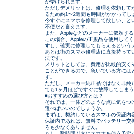
が挙げられます。
ただしデメリットは、修理を依頼して
るため約1〜2週間も時間がかかってし
今すぐにスマホを修理して欲しい、と
不便だと言えます。
また、Appleなどのメーカーに依頼す
この場合、Appleの正規品を使用して
すし、確実に修理してもらえるという
あとは街のスマホ修理店に直接持って
法です。
メリットとしては、費用が比較的安く
ことができるので、急いでいる方には
す。
ただし、メーカー純正品ではなく非純
ても1ヶ月ほどですぐに故障してしま
◾️おすすめの選び方とは？
それでは、一体どのような点に気をつ
選べばいいのでしょうか。
まずは、契約しているスマホの保証内
保証内であれば、無料でバッテリー交
ろも少なくありません。
もし、数時間以内にスマホを使う予定